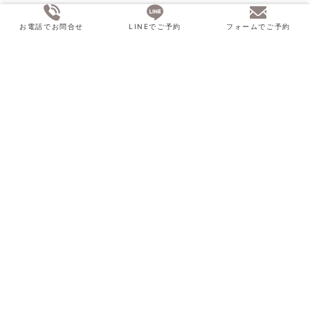
お電話でお問合せ
LINEでご予約
フォームでご予約
ホーム
治療法から探す
FAGA（薄毛治療）
機器から探す
ダブロ
BBL
セルインパクト
ジェントルマックスPRO
ハイドラフェイシャル
ダーマペン4
エムセラ（尿もれ治療）
エレクトロポレーション