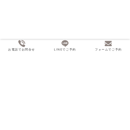
お電話でお問合せ
LINEでご予約
フォームでご予約
ホーム
メンズメニュー
しわ・たるみ
機器から探す
ダブロ
BBL
セルインパクト