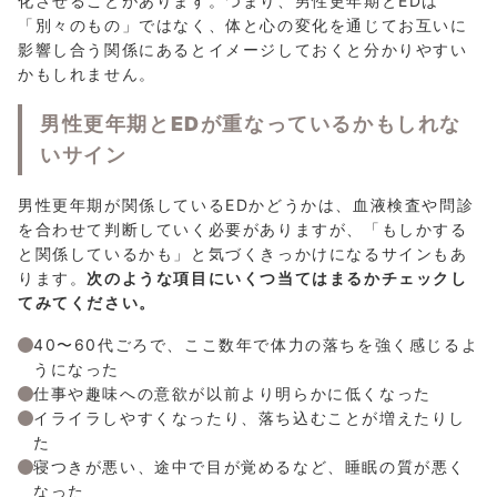
化させることがあります。つまり、男性更年期とEDは
「別々のもの」ではなく、体と心の変化を通じてお互いに
影響し合う関係にあるとイメージしておくと分かりやすい
かもしれません。
男性更年期とEDが重なっているかもしれな
いサイン
男性更年期が関係しているEDかどうかは、血液検査や問診
を合わせて判断していく必要がありますが、「もしかする
と関係しているかも」と気づくきっかけになるサインもあ
ります。
次のような項目にいくつ当てはまるかチェックし
てみてください。
40〜60代ごろで、ここ数年で体力の落ちを強く感じるよ
うになった
仕事や趣味への意欲が以前より明らかに低くなった
イライラしやすくなったり、落ち込むことが増えたりし
た
寝つきが悪い、途中で目が覚めるなど、睡眠の質が悪く
なった