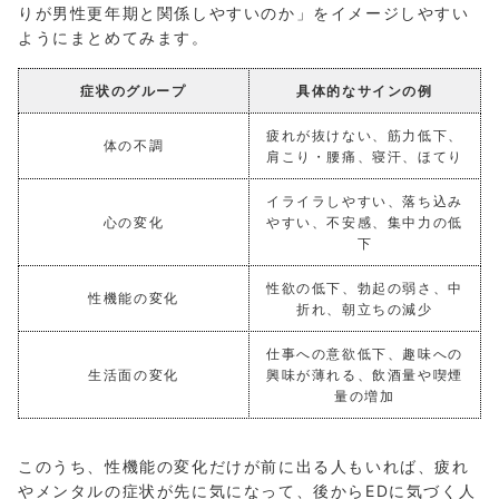
りが男性更年期と関係しやすいのか」をイメージしやすい
ようにまとめてみます。
症状のグループ
具体的なサインの例
疲れが抜けない、筋力低下、
体の不調
肩こり・腰痛、寝汗、ほてり
イライラしやすい、落ち込み
心の変化
やすい、不安感、集中力の低
下
性欲の低下、勃起の弱さ、中
性機能の変化
折れ、朝立ちの減少
仕事への意欲低下、趣味への
生活面の変化
興味が薄れる、飲酒量や喫煙
量の増加
このうち、性機能の変化だけが前に出る人もいれば、疲れ
やメンタルの症状が先に気になって、後からEDに気づく人