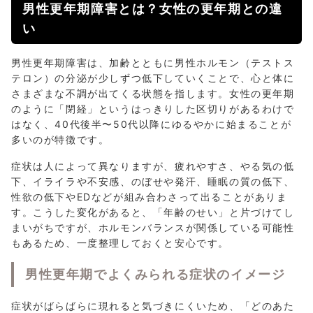
男性更年期障害とは？女性の更年期との違
い
男性更年期障害は、加齢とともに男性ホルモン（テストス
テロン）の分泌が少しずつ低下していくことで、心と体に
さまざまな不調が出てくる状態を指します。女性の更年期
のように「閉経」というはっきりした区切りがあるわけで
はなく、40代後半〜50代以降にゆるやかに始まることが
多いのが特徴です。
症状は人によって異なりますが、疲れやすさ、やる気の低
下、イライラや不安感、のぼせや発汗、睡眠の質の低下、
性欲の低下やEDなどが組み合わさって出ることがありま
す。こうした変化があると、「年齢のせい」と片づけてし
まいがちですが、ホルモンバランスが関係している可能性
もあるため、一度整理しておくと安心です。
男性更年期でよくみられる症状のイメージ
症状がばらばらに現れると気づきにくいため、「どのあた