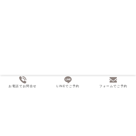
お電話でお問合せ
LINEでご予約
フォームでご予約
ホーム
コラム
知識
男性更年期障害とEDの関係とは｜40