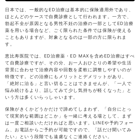
日本では、一般的なED治療は基本的に保険適用外であり、
ほとんどのケースで自費診療として行われます。一方で、
勃起不全が原因となる男性不妊の治療の一部としてED治療
薬を用いる場合など、ごく限られた条件では保険が使える
こともありますが、対象となるのは一部の方に限られま
す。
恵比寿医院では、ED治療薬・ED MAXを含めED治療はすべ
て自費診療ですが、その分、お一人おひとりの希望や生活
背景に合わせて治療内容や回数を柔軟に調整しやすいのが
特徴です。どの治療にもメリットとデメリットがあり、
「絶対に治る」と言い切ることはできませんが、「一人で
悩み続けるより、話してみて少し気持ちが軽くなった」と
いう方は多くいらっしゃいます。
保険がきくかどうかだけで諦めてしまわず、「自分にとっ
て現実的な範囲はどこか」を一緒に考える場として、まず
は一度ご相談いただければと思います。LINEや予約フォー
ム、お電話からご予約が可能ですので、「話だけ聞いてみ
たい」という段階でも遠慮なくご連絡ください。